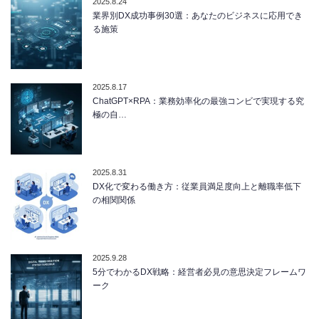
2025.8.24
業界別DX成功事例30選：あなたのビジネスに応用でき
る施策
2025.8.17
ChatGPT×RPA：業務効率化の最強コンビで実現する究
極の自…
2025.8.31
DX化で変わる働き方：従業員満足度向上と離職率低下
の相関関係
2025.9.28
5分でわかるDX戦略：経営者必見の意思決定フレームワ
ーク