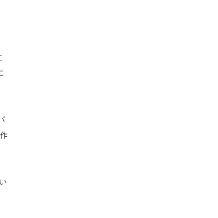
こ
に
パ
に作
い
率