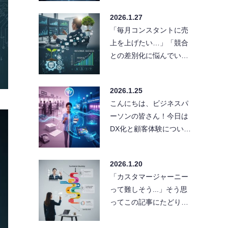
ができていなくて、結局
2026.1.27
同じ作業を何度…
「毎月コンスタントに売
上を上げたい…」「競合
との差別化に悩んでい
る…」そんな悩みを抱え
る経営者や担当者の方、
2026.1.25
必見です！今…
こんにちは、ビジネスパ
ーソンの皆さん！今日は
DX化と顧客体験について
熱く語りたいと思いま
す。「うちの会社もDXし
2026.1.20
なきゃ」…
「カスタマージャーニー
って難しそう...」そう思
ってこの記事にたどり着
いた方、安心してくださ
い！今日はブランディン