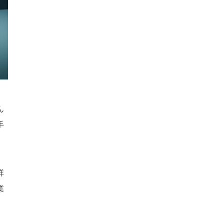
ん
手
詳
業