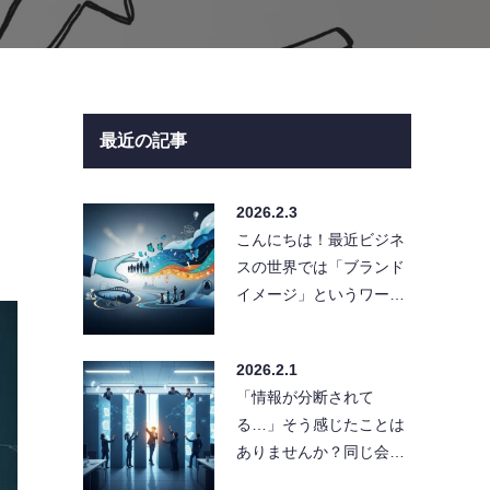
最近の記事
2026.2.3
こんにちは！最近ビジネ
スの世界では「ブランド
イメージ」というワード
が飛び交っていますよ
ね。でも、実はこれって
2026.2.1
言葉だけが先…
「情報が分断されて
る…」そう感じたことは
ありませんか？同じ会社
なのに部署間で情報共有