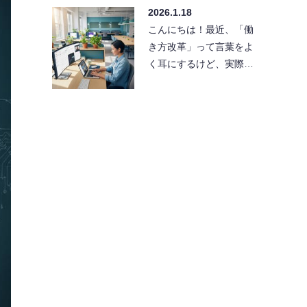
2026.1.18
グの成…
こんにちは！最近、「働
き方改革」って言葉をよ
く耳にするけど、実際に
どうやって実現すればい
いか悩んでいませんか？
「効率化…