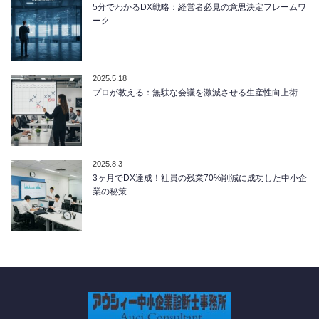
5分でわかるDX戦略：経営者必見の意思決定フレームワ
ーク
2025.5.18
プロが教える：無駄な会議を激減させる生産性向上術
2025.8.3
3ヶ月でDX達成！社員の残業70%削減に成功した中小企
業の秘策