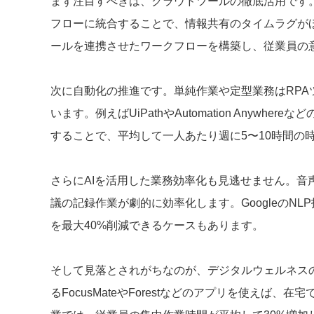
まず注目すべきは、クラウドツールの徹底活用です。Micro
フローに統合することで、情報共有のタイムラグがほぼゼ
ールを連携させたワークフローを構築し、従業員の
次に自動化の推進です。単純作業や定型業務はRP
います。例えばUiPathやAutomation Anyw
することで、平均して一人あたり週に5〜10時間の
さらにAIを活用した業務効率化も見逃せません。音声文
議の記録作業が劇的に効率化します。GoogleのN
を最大40%削減できるケースもあります。
そして見落とされがちなのが、デジタルウェルネス
るFocusMateやForestなどのアプリを使え