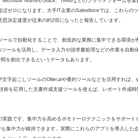
soft TeamsやSlack、Trelloなどのプラットフォームを業
ロになります。大手IT企業のSalesforceでは、これらの
意思決定速度が従来の約2倍になったと報告しています。
Aツールで自動化することで、創造的な業務に集中できる環境が
hereなどのツールを活用し、データ入力や請求書処理などの作業を自動
時間を創出できるというデータもあります。
字起こしツールのOtter.aiや要約ツールなどを活用すれば、
LP技術を応用した文書作成支援ツールを使えば、レポート作成時
の実践です。集中力を高めるポモドーロテクニックをサポート
ば、在宅でも集中力が維持できます。実際にこれらのアプリを導入した