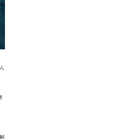
ん
便
解