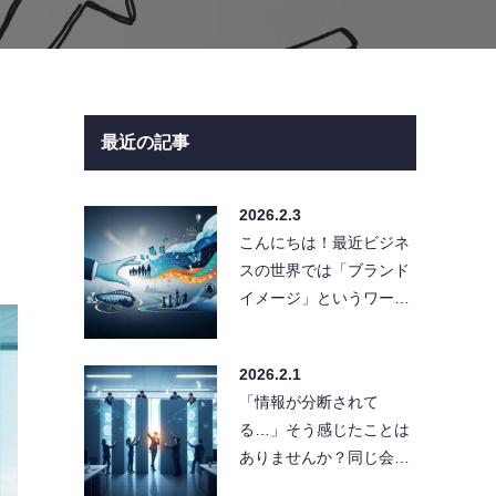
最近の記事
2026.2.3
こんにちは！最近ビジネ
スの世界では「ブランド
イメージ」というワード
が飛び交っていますよ
ね。でも、実はこれって
2026.2.1
言葉だけが先…
「情報が分断されて
る…」そう感じたことは
ありませんか？同じ会社
なのに部署間で情報共有