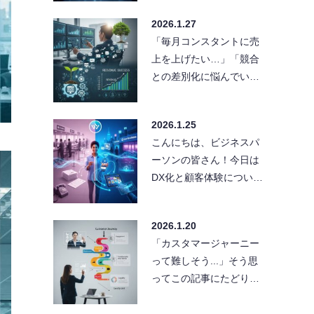
ができていなくて、結局
2026.1.27
同じ作業を何度…
「毎月コンスタントに売
上を上げたい…」「競合
との差別化に悩んでい
る…」そんな悩みを抱え
る経営者や担当者の方、
2026.1.25
必見です！今…
こんにちは、ビジネスパ
ーソンの皆さん！今日は
DX化と顧客体験について
熱く語りたいと思いま
す。「うちの会社もDXし
2026.1.20
なきゃ」…
「カスタマージャーニー
って難しそう...」そう思
ってこの記事にたどり着
いた方、安心してくださ
い！今日はブランディン