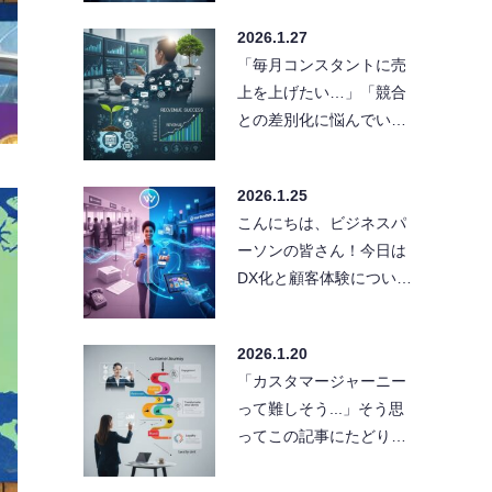
ができていなくて、結局
2026.1.27
同じ作業を何度…
「毎月コンスタントに売
上を上げたい…」「競合
との差別化に悩んでい
る…」そんな悩みを抱え
る経営者や担当者の方、
2026.1.25
必見です！今…
こんにちは、ビジネスパ
ーソンの皆さん！今日は
DX化と顧客体験について
熱く語りたいと思いま
す。「うちの会社もDXし
2026.1.20
なきゃ」…
「カスタマージャーニー
って難しそう...」そう思
ってこの記事にたどり着
いた方、安心してくださ
い！今日はブランディン